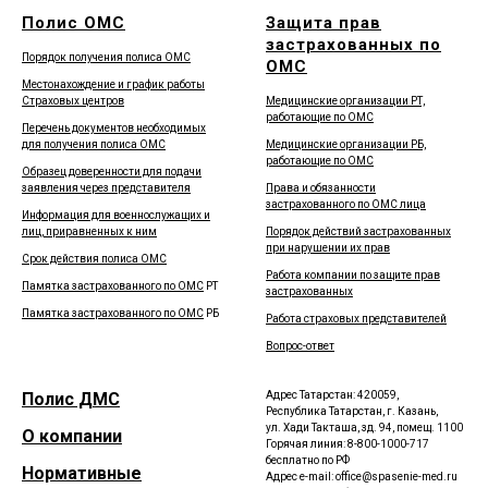
Полис ОМС
Защита прав
застрахованных по
Порядок получения полиса ОМС
ОМС
Местонахождение и график работы
Страховых центров
Медицинские организации РТ,
работающие по ОМС
Перечень документов необходимых
для получения полиса ОМС
Медицинские организации РБ,
работающие по ОМС
Образец доверенности для подачи
заявления через представителя
Права и обязанности
застрахованного по ОМС лица
Информация для военнослужащих и
лиц, приравненных к ним
Порядок действий застрахованных
при нарушении их прав
Срок действия полиса ОМС
Работа компании по защите прав
Памятка застрахованного по ОМС
РТ
застрахованных
Памятка застрахованного по ОМС
РБ
Работа страховых представителей
Вопрос-ответ
Полис ДМС
Адрес Татарстан: 420059,
Республика Татарстан, г. Казань,
ул. Хади Такташа, зд. 94, помещ. 1100
О компании
Горячая линия: 8-800-1000-717
бесплатно по РФ
Нормативные
Адрес e-mail: office@spasenie-med.ru