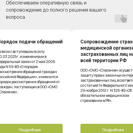
Обеспечиваем оперативную связь и
сопровождение до полного решения вашего
вопроса.
Сопровождение страховой
Представители
медицинской организацией
медицинской 
застрахованных лиц на
Работу по обращени
всей территории РФ
проводят страховые
ООО «СМО «Спасение» осуществляет
защиту прав и законных интересов
застрахованных лиц в соответствии
со статьей 14 Федерального закона от
29 ноября 2010 г. N 326-ФЗ «Об
обязательном медицинском
страховании в РФ».
Подробнее
Подро