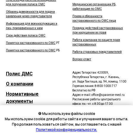
для получения полиса ОМС
Медицинские организации РБ,
работающие по ОМС
Образец доверенности для подачи
заявления через представителя
Права и обязанности
застрахованного по ОМС лица
Информация для военнослужащих и
лиц, приравненных к ним
Порядок действий застрахованных
при нарушении их прав
Срок действия полиса ОМС
Работа компании по защите прав
Памятка застрахованного по ОМС
РТ
застрахованных
Памятка застрахованного по ОМС
РБ
Работа страховых представителей
Вопрос-ответ
Полис ДМС
Адрес Татарстан: 420059,
Республика Татарстан, г. Казань,
ул. Хади Такташа, зд. 94, помещ. 1100
О компании
Горячая линия: 8-800-1000-717
бесплатно по РФ
Нормативные
Адрес e-mail: office@spasenie-med.ru
Расписание работы центрального
документы
офиса: пн.- чт. с 8:30 до 17:30
пт. с 8:30 до 16:30
Карта сайта
сб. - вс. выходной
🍪 Мы используем файлы cookie
Мы используем cookie для работы сайта и улучшения вашего опыта.
Адрес Башкортостан
:
450077,
Продолжая пользоваться сайтом, вы соглашаетесь с нашей
Республика Башкортостан, г. Уфа, ул.
Политикой конфиденциальности.
Достоевского, д. 100